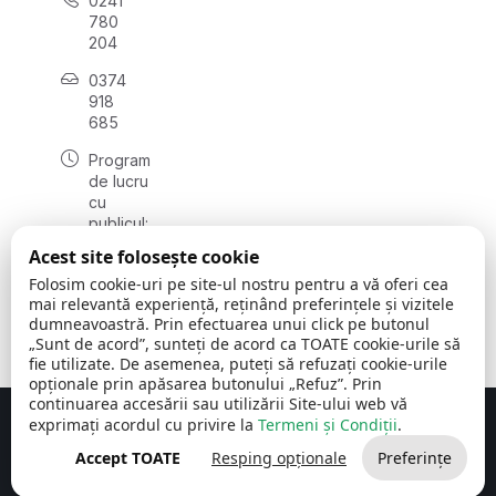
0241
780
204
0374
918
685
Program
de lucru
cu
publicul:
luni - joi
Acest site folosește cookie
08:00 -
Folosim cookie-uri pe site-ul nostru pentru a vă oferi cea
16:30
mai relevantă experiență, reținând preferințele și vizitele
, vineri:
dumneavoastră. Prin efectuarea unui click pe butonul
08:00 -
„Sunt de acord”, sunteți de acord ca TOATE cookie-urile să
14:00
fie utilizate. De asemenea, puteți să refuzați cookie-urile
opționale prin apăsarea butonului „Refuz”. Prin
continuarea accesării sau utilizării Site-ului web vă
exprimați acordul cu privire la
Termeni și Condiții
.
Concept realizat de
Big Media Relații Publice SRL
Accept TOATE
Resping opționale
Preferințe
Comuna Cerchezu
© 2026
Toate drepturile rezervate