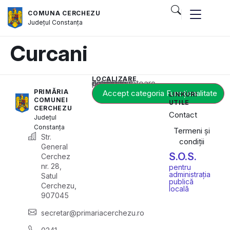
COMUNA CERCHEZU
Județul
Constanța
Curcani
LOCALIZARE
Acest conținut este blocat până când acceptați categoria corespunzătoare de cookie-uri.
PRIMĂRIA
Accept categoria Funcționalitate
LINKURI
COMUNEI
UTILE
CERCHEZU
Contact
Județul
Constanța
Termeni și
Str.
condiții
General
S.O.S.
Cerchez
nr. 28,
pentru
administrația
Satul
publică
Cerchezu,
locală
907045
secretar@primariacerchezu.ro