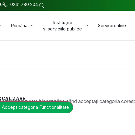
00
0241 780 204
Instituțiile
Primăria
Servicii online
și serviciile publice
OCALIZARE
t este blocat până când acceptați categoria corespunzătoare de cookie-uri.
Accept categoria Funcționalitate