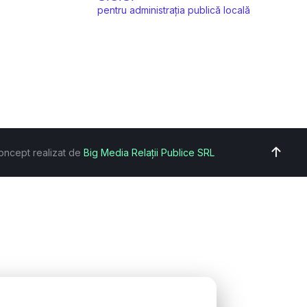
pentru administrația publică locală
oncept realizat de
Big Media Relații Publice SRL