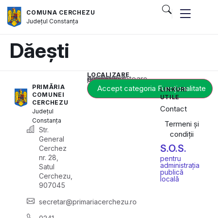
COMUNA CERCHEZU
Județul
Constanța
Dăești
LOCALIZARE
Acest conținut este blocat până când acceptați categoria corespunzătoare de cookie-uri.
PRIMĂRIA
Accept categoria Funcționalitate
LINKURI
COMUNEI
UTILE
CERCHEZU
Contact
Județul
Constanța
Termeni și
Str.
condiții
General
S.O.S.
Cerchez
nr. 28,
pentru
administrația
Satul
publică
Cerchezu,
locală
907045
secretar@primariacerchezu.ro