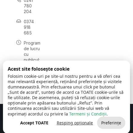
0241
780
204
0374
918
685
Program
de lucru
cu
publicul:
luni - joi
Acest site folosește cookie
08:00 -
Folosim cookie-uri pe site-ul nostru pentru a vă oferi cea
16:30
mai relevantă experiență, reținând preferințele și vizitele
, vineri:
dumneavoastră. Prin efectuarea unui click pe butonul
08:00 -
„Sunt de acord”, sunteți de acord ca TOATE cookie-urile să
14:00
fie utilizate. De asemenea, puteți să refuzați cookie-urile
opționale prin apăsarea butonului „Refuz”. Prin
continuarea accesării sau utilizării Site-ului web vă
exprimați acordul cu privire la
Termeni și Condiții
.
Concept realizat de
Big Media Relații Publice SRL
Accept TOATE
Resping opționale
Preferințe
Comuna Cerchezu
© 2026
Toate drepturile rezervate