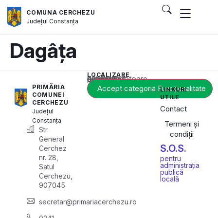
COMUNA CERCHEZU
Județul
Constanța
Dagâța
LOCALIZARE
Acest conținut este blocat până când acceptați categoria corespunzătoare de cookie-uri.
PRIMĂRIA
Accept categoria Funcționalitate
LINKURI
COMUNEI
UTILE
CERCHEZU
Contact
Județul
Constanța
Termeni și
Str.
condiții
General
S.O.S.
Cerchez
nr. 28,
pentru
administrația
Satul
publică
Cerchezu,
locală
907045
secretar@primariacerchezu.ro