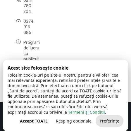
0241
780
204
0374
918
685
Program
de lucru
cu
publicul:
luni - joi
Acest site folosește cookie
08:00 -
Folosim cookie-uri pe site-ul nostru pentru a vă oferi cea
16:30
mai relevantă experiență, reținând preferințele și vizitele
, vineri:
dumneavoastră. Prin efectuarea unui click pe butonul
08:00 -
„Sunt de acord”, sunteți de acord ca TOATE cookie-urile să
14:00
fie utilizate. De asemenea, puteți să refuzați cookie-urile
opționale prin apăsarea butonului „Refuz”. Prin
continuarea accesării sau utilizării Site-ului web vă
exprimați acordul cu privire la
Termeni și Condiții
.
Concept realizat de
Big Media Relații Publice SRL
Accept TOATE
Resping opționale
Preferințe
Comuna Cerchezu
© 2026
Toate drepturile rezervate