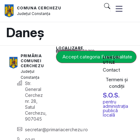
COMUNA CERCHEZU
Județul
Constanța
Daneș
LOCALIZARE
Acest conținut este blocat până când acceptați categoria corespunzătoare de cookie-uri.
PRIMĂRIA
Accept categoria Funcționalitate
LINKURI
COMUNEI
UTILE
CERCHEZU
Contact
Județul
Constanța
Termeni și
Str.
condiții
General
S.O.S.
Cerchez
nr. 28,
pentru
administrația
Satul
publică
Cerchezu,
locală
907045
secretar@primariacerchezu.ro