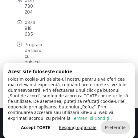
0241
780
204
0374
918
685
Program
de lucru
cu
publicul:
luni - joi
Acest site folosește cookie
08:00 -
Folosim cookie-uri pe site-ul nostru pentru a vă oferi cea
16:30
mai relevantă experiență, reținând preferințele și vizitele
, vineri:
dumneavoastră. Prin efectuarea unui click pe butonul
08:00 -
„Sunt de acord”, sunteți de acord ca TOATE cookie-urile să
14:00
fie utilizate. De asemenea, puteți să refuzați cookie-urile
opționale prin apăsarea butonului „Refuz”. Prin
continuarea accesării sau utilizării Site-ului web vă
exprimați acordul cu privire la
Termeni și Condiții
.
Concept realizat de
Big Media Relații Publice SRL
Accept TOATE
Resping opționale
Preferințe
Comuna Cerchezu
© 2026
Toate drepturile rezervate