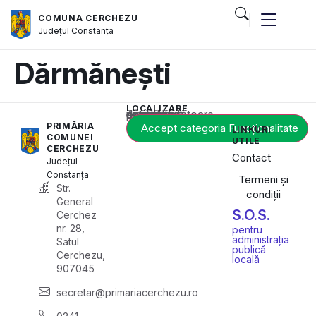
COMUNA CERCHEZU
Județul
Constanța
Dărmănești
LOCALIZARE
Acest conținut este blocat până când acceptați categoria corespunzătoare de cookie-uri.
PRIMĂRIA
Accept categoria Funcționalitate
LINKURI
COMUNEI
UTILE
CERCHEZU
Contact
Județul
Constanța
Termeni și
Str.
condiții
General
S.O.S.
Cerchez
nr. 28,
pentru
administrația
Satul
publică
Cerchezu,
locală
907045
secretar@primariacerchezu.ro