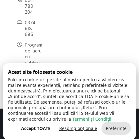
0241
780
204
0374
918
685
Program
de lucru
cu
publicul:
luni - joi
Acest site folosește cookie
08:00 -
Folosim cookie-uri pe site-ul nostru pentru a vă oferi cea
16:30
mai relevantă experiență, reținând preferințele și vizitele
, vineri:
dumneavoastră. Prin efectuarea unui click pe butonul
08:00 -
„Sunt de acord”, sunteți de acord ca TOATE cookie-urile să
14:00
fie utilizate. De asemenea, puteți să refuzați cookie-urile
opționale prin apăsarea butonului „Refuz”. Prin
continuarea accesării sau utilizării Site-ului web vă
exprimați acordul cu privire la
Termeni și Condiții
.
Concept realizat de
Big Media Relații Publice SRL
Accept TOATE
Resping opționale
Preferințe
Comuna Cerchezu
© 2026
Toate drepturile rezervate