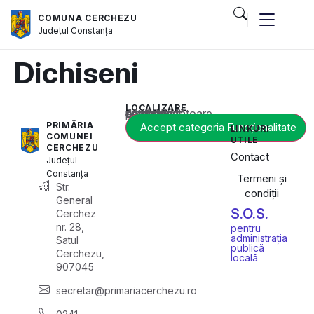
COMUNA CERCHEZU
Județul
Constanța
Dichiseni
LOCALIZARE
Acest conținut este blocat până când acceptați categoria corespunzătoare de cookie-uri.
PRIMĂRIA
Accept categoria Funcționalitate
LINKURI
COMUNEI
UTILE
CERCHEZU
Contact
Județul
Constanța
Termeni și
Str.
condiții
General
S.O.S.
Cerchez
nr. 28,
pentru
administrația
Satul
publică
Cerchezu,
locală
907045
secretar@primariacerchezu.ro