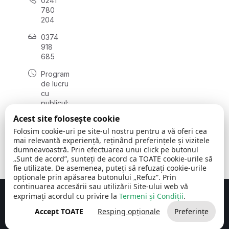
0241
780
204
0374
918
685
Program
de lucru
cu
publicul:
luni - joi
Acest site folosește cookie
08:00 -
Folosim cookie-uri pe site-ul nostru pentru a vă oferi cea
16:30
mai relevantă experiență, reținând preferințele și vizitele
, vineri:
dumneavoastră. Prin efectuarea unui click pe butonul
08:00 -
„Sunt de acord”, sunteți de acord ca TOATE cookie-urile să
14:00
fie utilizate. De asemenea, puteți să refuzați cookie-urile
opționale prin apăsarea butonului „Refuz”. Prin
continuarea accesării sau utilizării Site-ului web vă
exprimați acordul cu privire la
Termeni și Condiții
.
Concept realizat de
Big Media Relații Publice SRL
Accept TOATE
Resping opționale
Preferințe
Comuna Cerchezu
© 2026
Toate drepturile rezervate