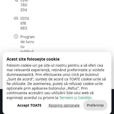
0241
780
204
0374
918
685
Program
de lucru
cu
publicul:
luni - joi
Acest site folosește cookie
08:00 -
Folosim cookie-uri pe site-ul nostru pentru a vă oferi cea
16:30
mai relevantă experiență, reținând preferințele și vizitele
, vineri:
dumneavoastră. Prin efectuarea unui click pe butonul
08:00 -
„Sunt de acord”, sunteți de acord ca TOATE cookie-urile să
14:00
fie utilizate. De asemenea, puteți să refuzați cookie-urile
opționale prin apăsarea butonului „Refuz”. Prin
continuarea accesării sau utilizării Site-ului web vă
exprimați acordul cu privire la
Termeni și Condiții
.
Concept realizat de
Big Media Relații Publice SRL
Accept TOATE
Resping opționale
Preferințe
Comuna Cerchezu
© 2026
Toate drepturile rezervate