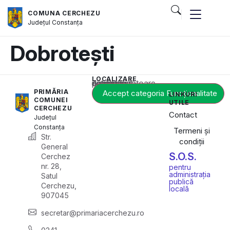
COMUNA CERCHEZU
Județul
Constanța
Dobrotești
LOCALIZARE
Acest conținut este blocat până când acceptați categoria corespunzătoare de cookie-uri.
PRIMĂRIA
Accept categoria Funcționalitate
LINKURI
COMUNEI
UTILE
CERCHEZU
Contact
Județul
Constanța
Termeni și
Str.
condiții
General
S.O.S.
Cerchez
nr. 28,
pentru
administrația
Satul
publică
Cerchezu,
locală
907045
secretar@primariacerchezu.ro