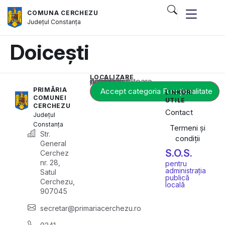
COMUNA CERCHEZU
Județul
Constanța
Doicești
LOCALIZARE
Acest conținut este blocat până când acceptați categoria corespunzătoare de cookie-uri.
PRIMĂRIA
Accept categoria Funcționalitate
LINKURI
COMUNEI
UTILE
CERCHEZU
Contact
Județul
Constanța
Termeni și
Str.
condiții
General
S.O.S.
Cerchez
nr. 28,
pentru
administrația
Satul
publică
Cerchezu,
locală
907045
secretar@primariacerchezu.ro