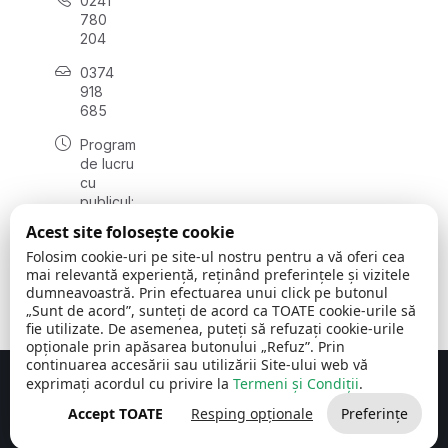
0241
780
204
0374
918
685
Program
de lucru
cu
publicul:
luni - joi
Acest site folosește cookie
08:00 -
Folosim cookie-uri pe site-ul nostru pentru a vă oferi cea
16:30
mai relevantă experiență, reținând preferințele și vizitele
, vineri:
dumneavoastră. Prin efectuarea unui click pe butonul
08:00 -
„Sunt de acord”, sunteți de acord ca TOATE cookie-urile să
14:00
fie utilizate. De asemenea, puteți să refuzați cookie-urile
opționale prin apăsarea butonului „Refuz”. Prin
continuarea accesării sau utilizării Site-ului web vă
exprimați acordul cu privire la
Termeni și Condiții
.
Concept realizat de
Big Media Relații Publice SRL
Accept TOATE
Resping opționale
Preferințe
Comuna Cerchezu
© 2026
Toate drepturile rezervate