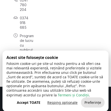
0241
780
204
0374
918
685
Program
de lucru
cu
publicul:
luni - joi
Acest site folosește cookie
08:00 -
Folosim cookie-uri pe site-ul nostru pentru a vă oferi cea
16:30
mai relevantă experiență, reținând preferințele și vizitele
, vineri:
dumneavoastră. Prin efectuarea unui click pe butonul
08:00 -
„Sunt de acord”, sunteți de acord ca TOATE cookie-urile să
14:00
fie utilizate. De asemenea, puteți să refuzați cookie-urile
opționale prin apăsarea butonului „Refuz”. Prin
continuarea accesării sau utilizării Site-ului web vă
exprimați acordul cu privire la
Termeni și Condiții
.
Concept realizat de
Big Media Relații Publice SRL
Accept TOATE
Resping opționale
Preferințe
Comuna Cerchezu
© 2026
Toate drepturile rezervate