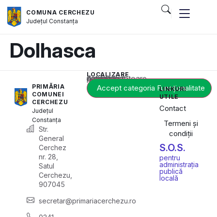
COMUNA CERCHEZU
Județul
Constanța
Dolhasca
LOCALIZARE
Acest conținut este blocat până când acceptați categoria corespunzătoare de cookie-uri.
PRIMĂRIA
Accept categoria Funcționalitate
LINKURI
COMUNEI
UTILE
CERCHEZU
Contact
Județul
Constanța
Termeni și
Str.
condiții
General
S.O.S.
Cerchez
nr. 28,
pentru
administrația
Satul
publică
Cerchezu,
locală
907045
secretar@primariacerchezu.ro