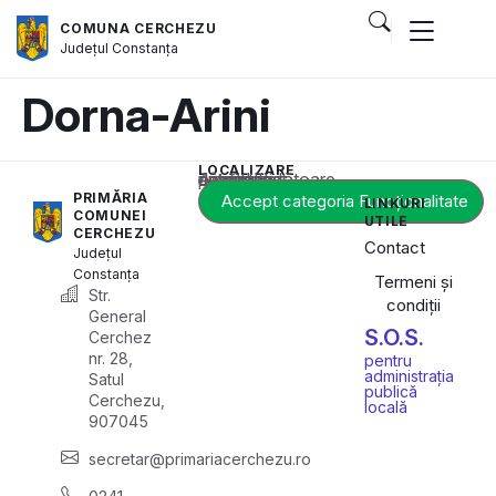
COMUNA CERCHEZU
Județul
Constanța
Dorna-Arini
LOCALIZARE
Acest conținut este blocat până când acceptați categoria corespunzătoare de cookie-uri.
PRIMĂRIA
Accept categoria Funcționalitate
LINKURI
COMUNEI
UTILE
CERCHEZU
Contact
Județul
Constanța
Termeni și
Str.
condiții
General
S.O.S.
Cerchez
nr. 28,
pentru
administrația
Satul
publică
Cerchezu,
locală
907045
secretar@primariacerchezu.ro