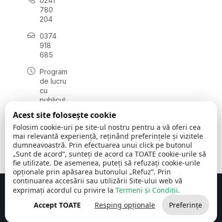
0241
780
204
0374
918
685
Program
de lucru
cu
publicul:
luni - joi
Acest site folosește cookie
08:00 -
Folosim cookie-uri pe site-ul nostru pentru a vă oferi cea
16:30
mai relevantă experiență, reținând preferințele și vizitele
, vineri:
dumneavoastră. Prin efectuarea unui click pe butonul
08:00 -
„Sunt de acord”, sunteți de acord ca TOATE cookie-urile să
14:00
fie utilizate. De asemenea, puteți să refuzați cookie-urile
opționale prin apăsarea butonului „Refuz”. Prin
continuarea accesării sau utilizării Site-ului web vă
exprimați acordul cu privire la
Termeni și Condiții
.
Concept realizat de
Big Media Relații Publice SRL
Accept TOATE
Resping opționale
Preferințe
Comuna Cerchezu
© 2026
Toate drepturile rezervate