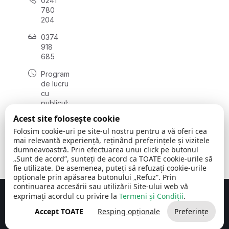
0241
780
204
0374
918
685
Program
de lucru
cu
publicul:
luni - joi
Acest site folosește cookie
08:00 -
Folosim cookie-uri pe site-ul nostru pentru a vă oferi cea
16:30
mai relevantă experiență, reținând preferințele și vizitele
, vineri:
dumneavoastră. Prin efectuarea unui click pe butonul
08:00 -
„Sunt de acord”, sunteți de acord ca TOATE cookie-urile să
14:00
fie utilizate. De asemenea, puteți să refuzați cookie-urile
opționale prin apăsarea butonului „Refuz”. Prin
continuarea accesării sau utilizării Site-ului web vă
exprimați acordul cu privire la
Termeni și Condiții
.
Concept realizat de
Big Media Relații Publice SRL
Accept TOATE
Resping opționale
Preferințe
Comuna Cerchezu
© 2026
Toate drepturile rezervate