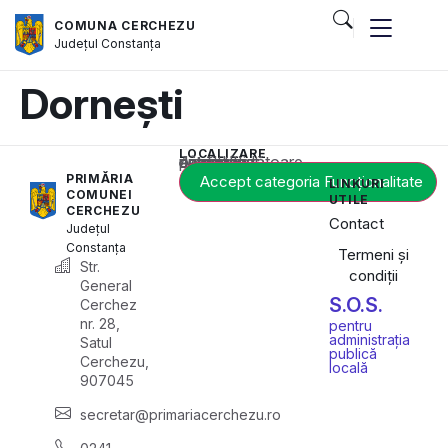
COMUNA CERCHEZU
Județul
Constanța
Dornești
LOCALIZARE
Acest conținut este blocat până când acceptați categoria corespunzătoare de cookie-uri.
PRIMĂRIA
Accept categoria Funcționalitate
LINKURI
COMUNEI
UTILE
CERCHEZU
Contact
Județul
Constanța
Termeni și
Str.
condiții
General
S.O.S.
Cerchez
nr. 28,
pentru
administrația
Satul
publică
Cerchezu,
locală
907045
secretar@primariacerchezu.ro