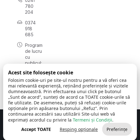
0241
780
204
0374
918
685
Program
de lucru
cu
publicul:
luni - joi
Acest site folosește cookie
08:00 -
Folosim cookie-uri pe site-ul nostru pentru a vă oferi cea
16:30
mai relevantă experiență, reținând preferințele și vizitele
, vineri:
dumneavoastră. Prin efectuarea unui click pe butonul
08:00 -
„Sunt de acord”, sunteți de acord ca TOATE cookie-urile să
14:00
fie utilizate. De asemenea, puteți să refuzați cookie-urile
opționale prin apăsarea butonului „Refuz”. Prin
continuarea accesării sau utilizării Site-ului web vă
exprimați acordul cu privire la
Termeni și Condiții
.
Concept realizat de
Big Media Relații Publice SRL
Accept TOATE
Resping opționale
Preferințe
Comuna Cerchezu
© 2026
Toate drepturile rezervate