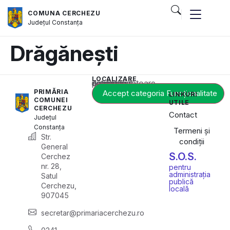
COMUNA CERCHEZU
Județul
Constanța
Drăgănești
LOCALIZARE
Acest conținut este blocat până când acceptați categoria corespunzătoare de cookie-uri.
PRIMĂRIA
Accept categoria Funcționalitate
LINKURI
COMUNEI
UTILE
CERCHEZU
Contact
Județul
Constanța
Termeni și
Str.
condiții
General
S.O.S.
Cerchez
nr. 28,
pentru
administrația
Satul
publică
Cerchezu,
locală
907045
secretar@primariacerchezu.ro