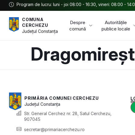
Program de lucru: luni - joi 08:00 - 16:30, vineri: 08:00 - 14:
COMUNA
Despre
Autoritățile
CERCHEZU
comună
publice locale
Județul
Constanța
Dragomireșt
PRIMĂRIA COMUNEI CERCHEZU
L
Acest conținu
Județul
Constanța
Str. General Cerchez nr. 28, Satul Cerchezu,
907045
secretar@primariacerchezu.ro