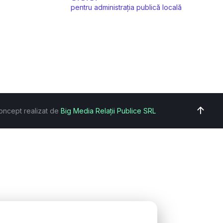
pentru administrația publică locală
oncept realizat de
Big Media Relații Publice SRL