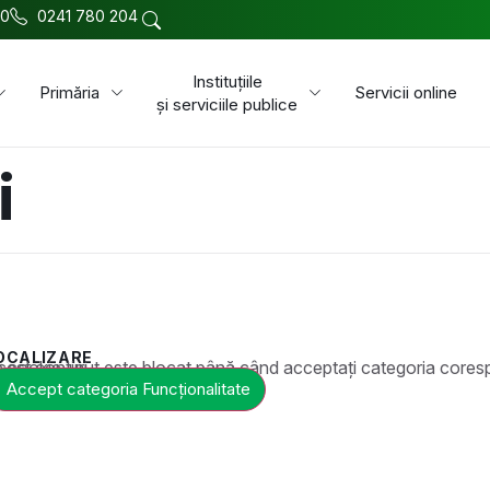
00
0241 780 204
Instituțiile
Primăria
Servicii online
și serviciile publice
i
OCALIZARE
t este blocat până când acceptați categoria corespunzătoare de cookie-uri.
Accept categoria Funcționalitate