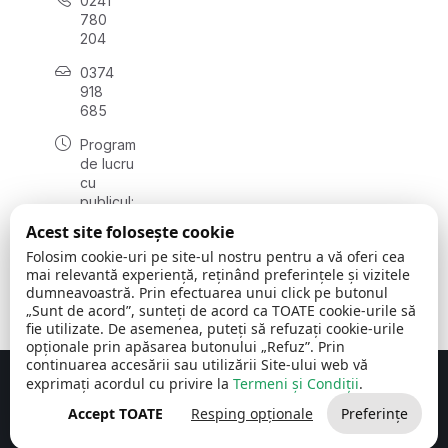
0241
780
204
0374
918
685
Program
de lucru
cu
publicul:
luni - joi
Acest site folosește cookie
08:00 -
Folosim cookie-uri pe site-ul nostru pentru a vă oferi cea
16:30
mai relevantă experiență, reținând preferințele și vizitele
, vineri:
dumneavoastră. Prin efectuarea unui click pe butonul
08:00 -
„Sunt de acord”, sunteți de acord ca TOATE cookie-urile să
14:00
fie utilizate. De asemenea, puteți să refuzați cookie-urile
opționale prin apăsarea butonului „Refuz”. Prin
continuarea accesării sau utilizării Site-ului web vă
exprimați acordul cu privire la
Termeni și Condiții
.
Concept realizat de
Big Media Relații Publice SRL
Accept TOATE
Resping opționale
Preferințe
Comuna Cerchezu
© 2026
Toate drepturile rezervate