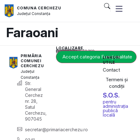
COMUNA CERCHEZU
Județul
Constanța
Faraoani
LOCALIZARE
Acest conținut este blocat până când acceptați categoria corespunzătoare de cookie-uri.
PRIMĂRIA
Accept categoria Funcționalitate
LINKURI
COMUNEI
UTILE
CERCHEZU
Contact
Județul
Constanța
Termeni și
Str.
condiții
General
S.O.S.
Cerchez
nr. 28,
pentru
administrația
Satul
publică
Cerchezu,
locală
907045
secretar@primariacerchezu.ro