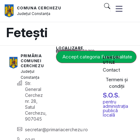
COMUNA CERCHEZU
Județul
Constanța
Fetești
LOCALIZARE
Acest conținut este blocat până când acceptați categoria corespunzătoare de cookie-uri.
PRIMĂRIA
Accept categoria Funcționalitate
LINKURI
COMUNEI
UTILE
CERCHEZU
Contact
Județul
Constanța
Termeni și
Str.
condiții
General
S.O.S.
Cerchez
nr. 28,
pentru
administrația
Satul
publică
Cerchezu,
locală
907045
secretar@primariacerchezu.ro