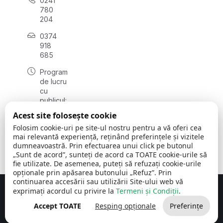
0241
780
204
0374
918
685
Program
de lucru
cu
publicul:
luni - joi
Acest site folosește cookie
08:00 -
Folosim cookie-uri pe site-ul nostru pentru a vă oferi cea
16:30
mai relevantă experiență, reținând preferințele și vizitele
, vineri:
dumneavoastră. Prin efectuarea unui click pe butonul
08:00 -
„Sunt de acord”, sunteți de acord ca TOATE cookie-urile să
14:00
fie utilizate. De asemenea, puteți să refuzați cookie-urile
opționale prin apăsarea butonului „Refuz”. Prin
continuarea accesării sau utilizării Site-ului web vă
exprimați acordul cu privire la
Termeni și Condiții
.
Concept realizat de
Big Media Relații Publice SRL
Accept TOATE
Resping opționale
Preferințe
Comuna Cerchezu
© 2026
Toate drepturile rezervate