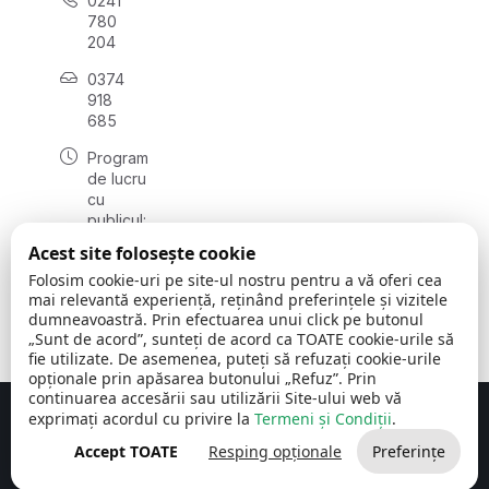
0241
780
204
0374
918
685
Program
de lucru
cu
publicul:
luni - joi
Acest site folosește cookie
08:00 -
Folosim cookie-uri pe site-ul nostru pentru a vă oferi cea
16:30
mai relevantă experiență, reținând preferințele și vizitele
, vineri:
dumneavoastră. Prin efectuarea unui click pe butonul
08:00 -
„Sunt de acord”, sunteți de acord ca TOATE cookie-urile să
14:00
fie utilizate. De asemenea, puteți să refuzați cookie-urile
opționale prin apăsarea butonului „Refuz”. Prin
continuarea accesării sau utilizării Site-ului web vă
exprimați acordul cu privire la
Termeni și Condiții
.
Concept realizat de
Big Media Relații Publice SRL
Accept TOATE
Resping opționale
Preferințe
Comuna Cerchezu
© 2026
Toate drepturile rezervate