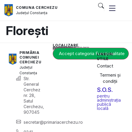
COMUNA CERCHEZU
Județul
Constanța
Florești
LOCALIZARE
Acest conținut este blocat până când acceptați categoria corespunzătoare de cookie-uri.
PRIMĂRIA
Accept categoria Funcționalitate
LINKURI
COMUNEI
UTILE
CERCHEZU
Contact
Județul
Constanța
Termeni și
Str.
condiții
General
S.O.S.
Cerchez
nr. 28,
pentru
administrația
Satul
publică
Cerchezu,
locală
907045
secretar@primariacerchezu.ro