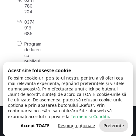
0241
780
204
0374
918
685
Program
de lucru
cu
publicul:
luni - joi
Acest site folosește cookie
08:00 -
Folosim cookie-uri pe site-ul nostru pentru a vă oferi cea
16:30
mai relevantă experiență, reținând preferințele și vizitele
, vineri:
dumneavoastră. Prin efectuarea unui click pe butonul
08:00 -
„Sunt de acord”, sunteți de acord ca TOATE cookie-urile să
14:00
fie utilizate. De asemenea, puteți să refuzați cookie-urile
opționale prin apăsarea butonului „Refuz”. Prin
continuarea accesării sau utilizării Site-ului web vă
exprimați acordul cu privire la
Termeni și Condiții
.
Concept realizat de
Big Media Relații Publice SRL
Accept TOATE
Resping opționale
Preferințe
Comuna Cerchezu
© 2026
Toate drepturile rezervate