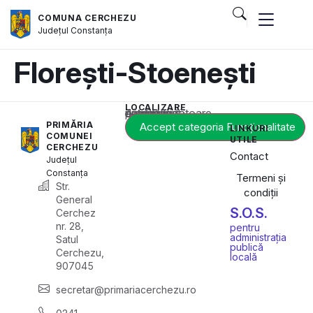
COMUNA CERCHEZU
Județul
Constanța
Florești-Stoenești
LOCALIZARE
Acest conținut este blocat până când acceptați categoria corespunzătoare de cookie-uri.
PRIMĂRIA
Accept categoria Funcționalitate
LINKURI
COMUNEI
UTILE
CERCHEZU
Contact
Județul
Constanța
Termeni și
Str.
condiții
General
S.O.S.
Cerchez
nr. 28,
pentru
administrația
Satul
publică
Cerchezu,
locală
907045
secretar@primariacerchezu.ro