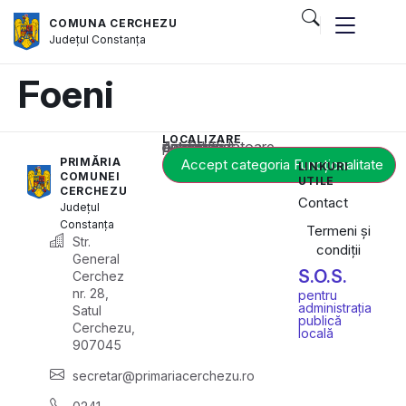
COMUNA CERCHEZU
Județul
Constanța
Foeni
LOCALIZARE
Acest conținut este blocat până când acceptați categoria corespunzătoare de cookie-uri.
PRIMĂRIA
Accept categoria Funcționalitate
LINKURI
COMUNEI
UTILE
CERCHEZU
Contact
Județul
Constanța
Termeni și
Str.
condiții
General
S.O.S.
Cerchez
nr. 28,
pentru
administrația
Satul
publică
Cerchezu,
locală
907045
secretar@primariacerchezu.ro