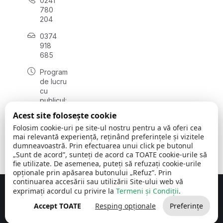
0241
780
204
0374
918
685
Program
de lucru
cu
publicul:
luni - joi
Acest site folosește cookie
08:00 -
Folosim cookie-uri pe site-ul nostru pentru a vă oferi cea
16:30
mai relevantă experiență, reținând preferințele și vizitele
, vineri:
dumneavoastră. Prin efectuarea unui click pe butonul
08:00 -
„Sunt de acord”, sunteți de acord ca TOATE cookie-urile să
14:00
fie utilizate. De asemenea, puteți să refuzați cookie-urile
opționale prin apăsarea butonului „Refuz”. Prin
continuarea accesării sau utilizării Site-ului web vă
exprimați acordul cu privire la
Termeni și Condiții
.
Concept realizat de
Big Media Relații Publice SRL
Accept TOATE
Resping opționale
Preferințe
Comuna Cerchezu
© 2026
Toate drepturile rezervate