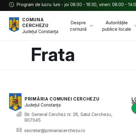
Program de lucru: luni - joi 08:00 - 16:30, vineri: 08:00 - 14:
COMUNA
Despre
Autoritățile
CERCHEZU
comună
publice locale
Județul
Constanța
Frata
PRIMĂRIA COMUNEI CERCHEZU
L
Acest conținu
Județul
Constanța
Str. General Cerchez nr. 28, Satul Cerchezu,
907045
secretar@primariacerchezu.ro