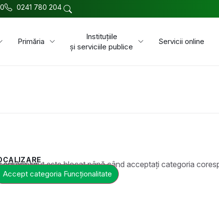
00
0241 780 204
Instituțiile
Primăria
Servicii online
și serviciile publice
OCALIZARE
t este blocat până când acceptați categoria corespunzătoare de cookie-uri.
Accept categoria Funcționalitate