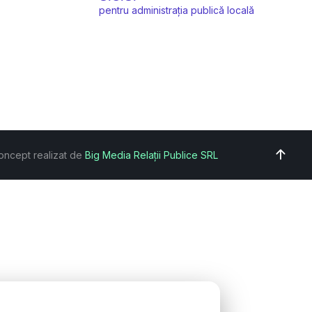
pentru administrația publică locală
oncept realizat de
Big Media Relații Publice SRL