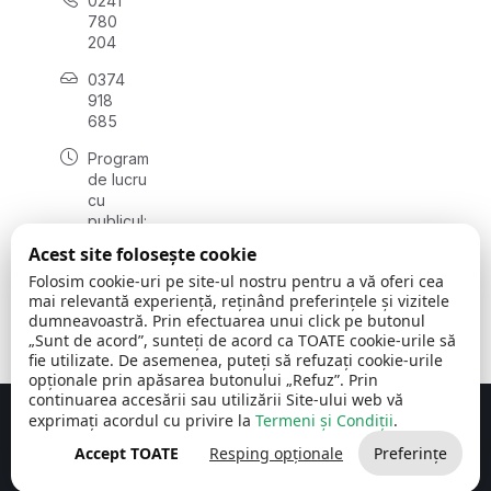
0241
780
204
0374
918
685
Program
de lucru
cu
publicul:
luni - joi
Acest site folosește cookie
08:00 -
Folosim cookie-uri pe site-ul nostru pentru a vă oferi cea
16:30
mai relevantă experiență, reținând preferințele și vizitele
, vineri:
dumneavoastră. Prin efectuarea unui click pe butonul
08:00 -
„Sunt de acord”, sunteți de acord ca TOATE cookie-urile să
14:00
fie utilizate. De asemenea, puteți să refuzați cookie-urile
opționale prin apăsarea butonului „Refuz”. Prin
continuarea accesării sau utilizării Site-ului web vă
exprimați acordul cu privire la
Termeni și Condiții
.
Concept realizat de
Big Media Relații Publice SRL
Accept TOATE
Resping opționale
Preferințe
Comuna Cerchezu
© 2026
Toate drepturile rezervate