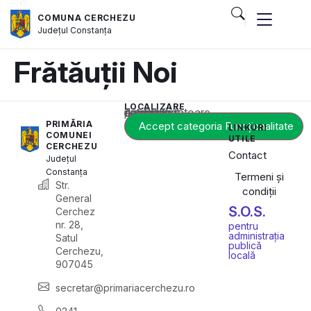
COMUNA CERCHEZU
Județul
Constanța
Frătăuții Noi
LOCALIZARE
Acest conținut este blocat până când acceptați categoria corespunzătoare de cookie-uri.
PRIMĂRIA
Accept categoria Funcționalitate
LINKURI
COMUNEI
UTILE
CERCHEZU
Contact
Județul
Constanța
Termeni și
Str.
condiții
General
S.O.S.
Cerchez
nr. 28,
pentru
administrația
Satul
publică
Cerchezu,
locală
907045
secretar@primariacerchezu.ro