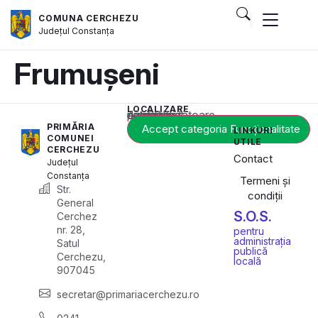
COMUNA CERCHEZU
Județul
Constanța
Frumușeni
LOCALIZARE
Acest conținut este blocat până când acceptați categoria corespunzătoare de cookie-uri.
PRIMĂRIA
Accept categoria Funcționalitate
LINKURI
COMUNEI
UTILE
CERCHEZU
Contact
Județul
Constanța
Termeni și
Str.
condiții
General
S.O.S.
Cerchez
nr. 28,
pentru
administrația
Satul
publică
Cerchezu,
locală
907045
secretar@primariacerchezu.ro