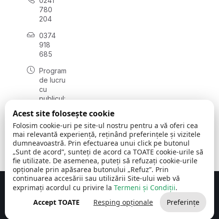
0241
780
204
0374
918
685
Program
de lucru
cu
publicul:
luni - joi
Acest site folosește cookie
08:00 -
Folosim cookie-uri pe site-ul nostru pentru a vă oferi cea
16:30
mai relevantă experiență, reținând preferințele și vizitele
, vineri:
dumneavoastră. Prin efectuarea unui click pe butonul
08:00 -
„Sunt de acord”, sunteți de acord ca TOATE cookie-urile să
14:00
fie utilizate. De asemenea, puteți să refuzați cookie-urile
opționale prin apăsarea butonului „Refuz”. Prin
continuarea accesării sau utilizării Site-ului web vă
exprimați acordul cu privire la
Termeni și Condiții
.
Concept realizat de
Big Media Relații Publice SRL
Accept TOATE
Resping opționale
Preferințe
Comuna Cerchezu
© 2026
Toate drepturile rezervate