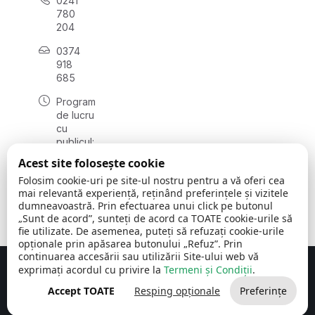
0241
780
204
0374
918
685
Program
de lucru
cu
publicul:
luni - joi
Acest site folosește cookie
08:00 -
Folosim cookie-uri pe site-ul nostru pentru a vă oferi cea
16:30
mai relevantă experiență, reținând preferințele și vizitele
, vineri:
dumneavoastră. Prin efectuarea unui click pe butonul
08:00 -
„Sunt de acord”, sunteți de acord ca TOATE cookie-urile să
14:00
fie utilizate. De asemenea, puteți să refuzați cookie-urile
opționale prin apăsarea butonului „Refuz”. Prin
continuarea accesării sau utilizării Site-ului web vă
exprimați acordul cu privire la
Termeni și Condiții
.
Concept realizat de
Big Media Relații Publice SRL
Accept TOATE
Resping opționale
Preferințe
Comuna Cerchezu
© 2026
Toate drepturile rezervate