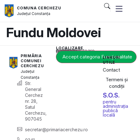
COMUNA CERCHEZU
Județul
Constanța
Fundu Moldovei
LOCALIZARE
Acest conținut este blocat până când acceptați categoria corespunzătoare de cookie-uri.
PRIMĂRIA
Accept categoria Funcționalitate
LINKURI
COMUNEI
UTILE
CERCHEZU
Contact
Județul
Constanța
Termeni și
Str.
condiții
General
S.O.S.
Cerchez
nr. 28,
pentru
administrația
Satul
publică
Cerchezu,
locală
907045
secretar@primariacerchezu.ro