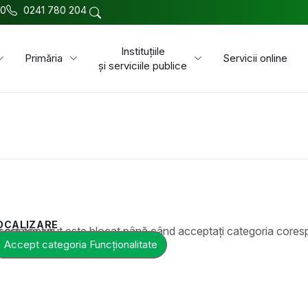
00
0241 780 204
Instituțiile
Primăria
Servicii online
și serviciile publice
OCALIZARE
t este blocat până când acceptați categoria corespunzătoare de cookie-uri.
Accept categoria Funcționalitate