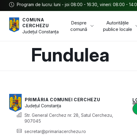
Program de lucru: luni - joi 08:00 - 16:30, vineri: 08:00 - 14:
COMUNA
Despre
Autoritățile
CERCHEZU
comună
publice locale
Județul
Constanța
Fundulea
PRIMĂRIA COMUNEI CERCHEZU
L
Acest conținu
Județul
Constanța
Str. General Cerchez nr. 28, Satul Cerchezu,
907045
secretar@primariacerchezu.ro