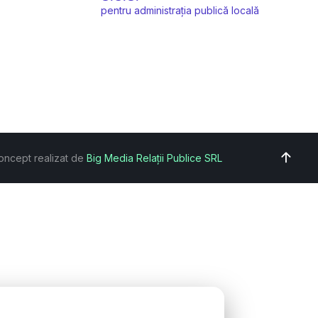
pentru administrația publică locală
oncept realizat de
Big Media Relații Publice SRL