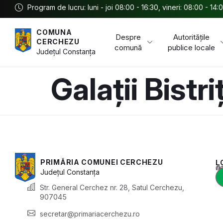
Program de lucru: luni - joi 08:00 - 16:30, vineri: 08:00 - 14:
COMUNA
Despre
Autoritățile
CERCHEZU
comună
publice locale
Județul
Constanța
Galații Bistri
PRIMĂRIA COMUNEI CERCHEZU
L
Acest conținu
Județul
Constanța
Str. General Cerchez nr. 28, Satul Cerchezu,
907045
secretar@primariacerchezu.ro