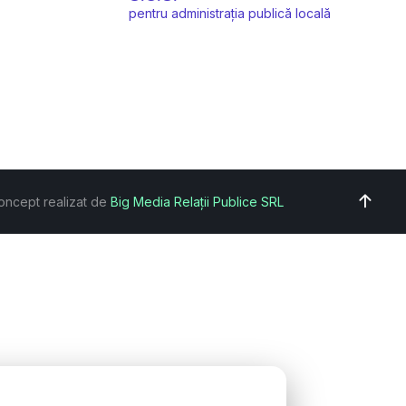
pentru administrația publică locală
oncept realizat de
Big Media Relații Publice SRL