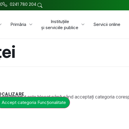
00
0241 780 204
Instituțiile
Primăria
Servicii online
și serviciile publice
ței
OCALIZARE
t este blocat până când acceptați categoria corespunzătoare de cookie-uri.
Accept categoria Funcționalitate