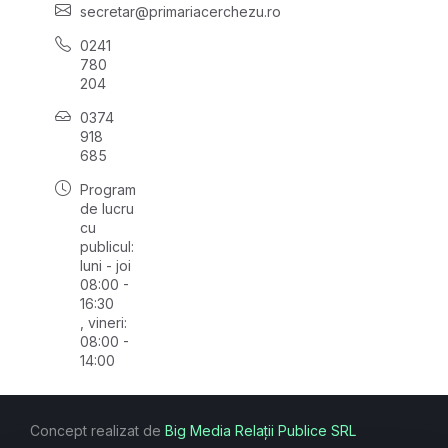
secretar@primariacerchezu.ro
0241
780
204
0374
918
685
Program
de lucru
cu
publicul:
luni - joi
08:00 -
16:30
, vineri:
08:00 -
14:00
Concept realizat de
Big Media Relații Publice SRL