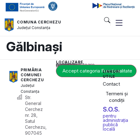
COMUNA CERCHEZU
Județul
Constanța
Gălbinași
LOCALIZARE
Acest conținut este blocat până când acceptați categoria corespunzătoare de cookie-uri.
PRIMĂRIA
Accept categoria Funcționalitate
LINKURI
COMUNEI
UTILE
CERCHEZU
Contact
Județul
Constanța
Termeni și
Str.
condiții
General
S.O.S.
Cerchez
nr. 28,
pentru
administrația
Satul
publică
Cerchezu,
locală
907045