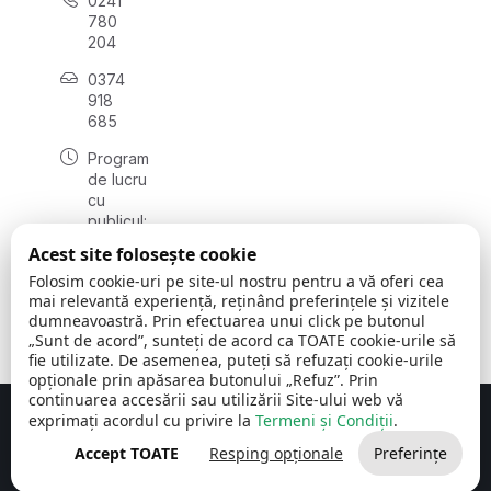
0241
780
204
0374
918
685
Program
de lucru
cu
publicul:
luni - joi
Acest site folosește cookie
08:00 -
Folosim cookie-uri pe site-ul nostru pentru a vă oferi cea
16:30
mai relevantă experiență, reținând preferințele și vizitele
, vineri:
dumneavoastră. Prin efectuarea unui click pe butonul
08:00 -
„Sunt de acord”, sunteți de acord ca TOATE cookie-urile să
14:00
fie utilizate. De asemenea, puteți să refuzați cookie-urile
opționale prin apăsarea butonului „Refuz”. Prin
continuarea accesării sau utilizării Site-ului web vă
exprimați acordul cu privire la
Termeni și Condiții
.
Concept realizat de
Big Media Relații Publice SRL
Accept TOATE
Resping opționale
Preferințe
Comuna Cerchezu
© 2026
Toate drepturile rezervate