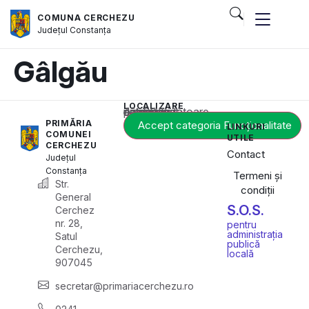
COMUNA CERCHEZU
Județul
Constanța
Gâlgău
LOCALIZARE
Acest conținut este blocat până când acceptați categoria corespunzătoare de cookie-uri.
PRIMĂRIA
Accept categoria Funcționalitate
LINKURI
COMUNEI
UTILE
CERCHEZU
Contact
Județul
Constanța
Termeni și
Str.
condiții
General
S.O.S.
Cerchez
nr. 28,
pentru
administrația
Satul
publică
Cerchezu,
locală
907045
secretar@primariacerchezu.ro