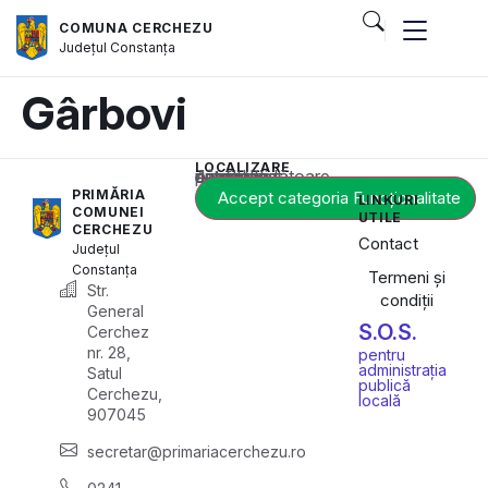
COMUNA CERCHEZU
Județul
Constanța
Gârbovi
LOCALIZARE
Acest conținut este blocat până când acceptați categoria corespunzătoare de cookie-uri.
PRIMĂRIA
Accept categoria Funcționalitate
LINKURI
COMUNEI
UTILE
CERCHEZU
Contact
Județul
Constanța
Termeni și
Str.
condiții
General
S.O.S.
Cerchez
nr. 28,
pentru
administrația
Satul
publică
Cerchezu,
locală
907045
secretar@primariacerchezu.ro