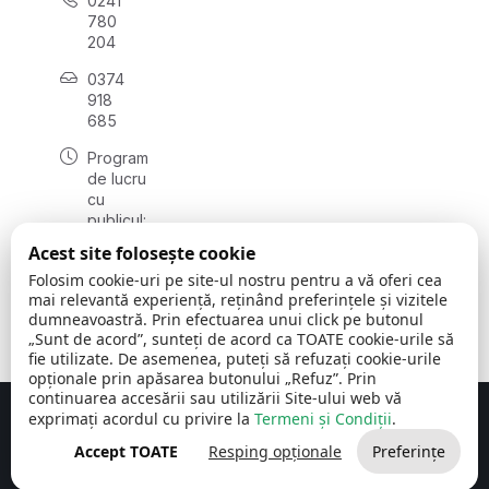
0241
780
204
0374
918
685
Program
de lucru
cu
publicul:
luni - joi
Acest site folosește cookie
08:00 -
Folosim cookie-uri pe site-ul nostru pentru a vă oferi cea
16:30
mai relevantă experiență, reținând preferințele și vizitele
, vineri:
dumneavoastră. Prin efectuarea unui click pe butonul
08:00 -
„Sunt de acord”, sunteți de acord ca TOATE cookie-urile să
14:00
fie utilizate. De asemenea, puteți să refuzați cookie-urile
opționale prin apăsarea butonului „Refuz”. Prin
continuarea accesării sau utilizării Site-ului web vă
exprimați acordul cu privire la
Termeni și Condiții
.
Concept realizat de
Big Media Relații Publice SRL
Accept TOATE
Resping opționale
Preferințe
Comuna Cerchezu
© 2026
Toate drepturile rezervate