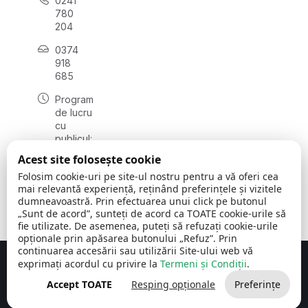
0241
780
204
0374
918
685
Program
de lucru
cu
publicul:
luni - joi
Acest site folosește cookie
08:00 -
Folosim cookie-uri pe site-ul nostru pentru a vă oferi cea
16:30
mai relevantă experiență, reținând preferințele și vizitele
, vineri:
dumneavoastră. Prin efectuarea unui click pe butonul
08:00 -
„Sunt de acord”, sunteți de acord ca TOATE cookie-urile să
14:00
fie utilizate. De asemenea, puteți să refuzați cookie-urile
opționale prin apăsarea butonului „Refuz”. Prin
continuarea accesării sau utilizării Site-ului web vă
exprimați acordul cu privire la
Termeni și Condiții
.
Concept realizat de
Big Media Relații Publice SRL
Accept TOATE
Resping opționale
Preferințe
Comuna Cerchezu
© 2026
Toate drepturile rezervate