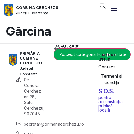
COMUNA CERCHEZU
Județul
Constanța
Gârcina
LOCALIZARE
Acest conținut este blocat până când acceptați categoria corespunzătoare de cookie-uri.
PRIMĂRIA
Accept categoria Funcționalitate
LINKURI
COMUNEI
UTILE
CERCHEZU
Contact
Județul
Constanța
Termeni și
Str.
condiții
General
S.O.S.
Cerchez
nr. 28,
pentru
administrația
Satul
publică
Cerchezu,
locală
907045
secretar@primariacerchezu.ro