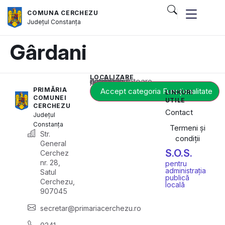
COMUNA CERCHEZU
Județul
Constanța
Gârdani
LOCALIZARE
Acest conținut este blocat până când acceptați categoria corespunzătoare de cookie-uri.
PRIMĂRIA
Accept categoria Funcționalitate
LINKURI
COMUNEI
UTILE
CERCHEZU
Contact
Județul
Constanța
Termeni și
Str.
condiții
General
S.O.S.
Cerchez
nr. 28,
pentru
administrația
Satul
publică
Cerchezu,
locală
907045
secretar@primariacerchezu.ro