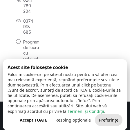
0241
780
204
0374
918
685
Program
de lucru
cu
publicul:
luni - joi
Acest site folosește cookie
08:00 -
Folosim cookie-uri pe site-ul nostru pentru a vă oferi cea
16:30
mai relevantă experiență, reținând preferințele și vizitele
, vineri:
dumneavoastră. Prin efectuarea unui click pe butonul
08:00 -
„Sunt de acord”, sunteți de acord ca TOATE cookie-urile să
14:00
fie utilizate. De asemenea, puteți să refuzați cookie-urile
opționale prin apăsarea butonului „Refuz”. Prin
continuarea accesării sau utilizării Site-ului web vă
exprimați acordul cu privire la
Termeni și Condiții
.
Concept realizat de
Big Media Relații Publice SRL
Accept TOATE
Resping opționale
Preferințe
Comuna Cerchezu
© 2026
Toate drepturile rezervate