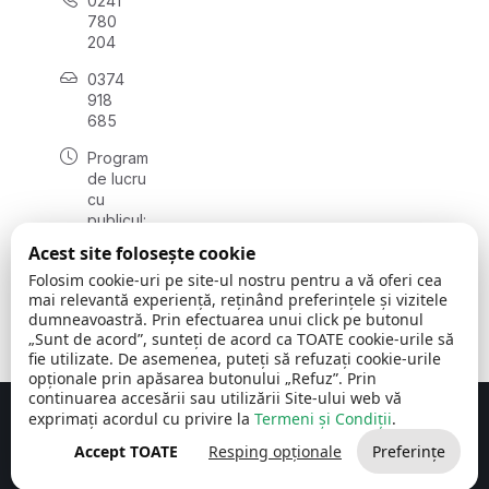
0241
780
204
0374
918
685
Program
de lucru
cu
publicul:
luni - joi
Acest site folosește cookie
08:00 -
Folosim cookie-uri pe site-ul nostru pentru a vă oferi cea
16:30
mai relevantă experiență, reținând preferințele și vizitele
, vineri:
dumneavoastră. Prin efectuarea unui click pe butonul
08:00 -
„Sunt de acord”, sunteți de acord ca TOATE cookie-urile să
14:00
fie utilizate. De asemenea, puteți să refuzați cookie-urile
opționale prin apăsarea butonului „Refuz”. Prin
continuarea accesării sau utilizării Site-ului web vă
exprimați acordul cu privire la
Termeni și Condiții
.
Concept realizat de
Big Media Relații Publice SRL
Accept TOATE
Resping opționale
Preferințe
Comuna Cerchezu
© 2026
Toate drepturile rezervate