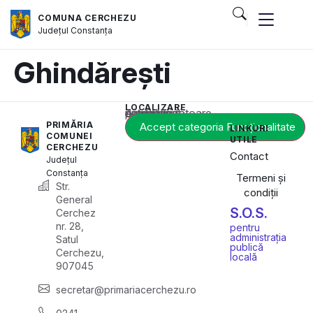
COMUNA CERCHEZU
Județul
Constanța
Ghindărești
LOCALIZARE
Acest conținut este blocat până când acceptați categoria corespunzătoare de cookie-uri.
PRIMĂRIA
Accept categoria Funcționalitate
LINKURI
COMUNEI
UTILE
CERCHEZU
Contact
Județul
Constanța
Termeni și
Str.
condiții
General
S.O.S.
Cerchez
nr. 28,
pentru
administrația
Satul
publică
Cerchezu,
locală
907045
secretar@primariacerchezu.ro