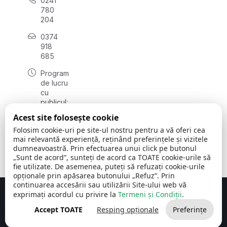
0241
780
204
0374
918
685
Program
de lucru
cu
publicul:
luni - joi
Acest site folosește cookie
08:00 -
Folosim cookie-uri pe site-ul nostru pentru a vă oferi cea
16:30
mai relevantă experiență, reținând preferințele și vizitele
, vineri:
dumneavoastră. Prin efectuarea unui click pe butonul
08:00 -
„Sunt de acord”, sunteți de acord ca TOATE cookie-urile să
14:00
fie utilizate. De asemenea, puteți să refuzați cookie-urile
opționale prin apăsarea butonului „Refuz”. Prin
continuarea accesării sau utilizării Site-ului web vă
exprimați acordul cu privire la
Termeni și Condiții
.
Concept realizat de
Big Media Relații Publice SRL
Accept TOATE
Resping opționale
Preferințe
Comuna Cerchezu
© 2026
Toate drepturile rezervate