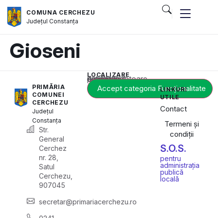
COMUNA CERCHEZU
Județul
Constanța
Gioseni
LOCALIZARE
Acest conținut este blocat până când acceptați categoria corespunzătoare de cookie-uri.
PRIMĂRIA
Accept categoria Funcționalitate
LINKURI
COMUNEI
UTILE
CERCHEZU
Contact
Județul
Constanța
Termeni și
Str.
condiții
General
S.O.S.
Cerchez
nr. 28,
pentru
administrația
Satul
publică
Cerchezu,
locală
907045
secretar@primariacerchezu.ro