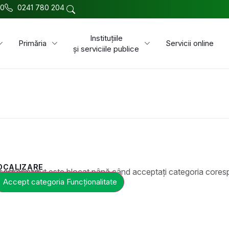
00
0241 780 204
Instituțiile
Primăria
Servicii online
și serviciile publice
OCALIZARE
t este blocat până când acceptați categoria corespunzătoare de cookie-uri.
Accept categoria Funcționalitate