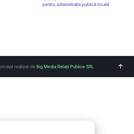
pentru administrația publică locală
oncept realizat de
Big Media Relații Publice SRL