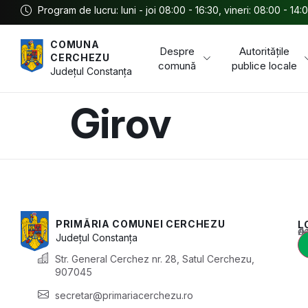
Program de lucru: luni - joi 08:00 - 16:30, vineri: 08:00 - 14:
COMUNA
Despre
Autoritățile
CERCHEZU
comună
publice locale
Județul
Constanța
Girov
PRIMĂRIA COMUNEI CERCHEZU
L
Acest conținu
Județul
Constanța
Str. General Cerchez nr. 28, Satul Cerchezu,
907045
secretar@primariacerchezu.ro