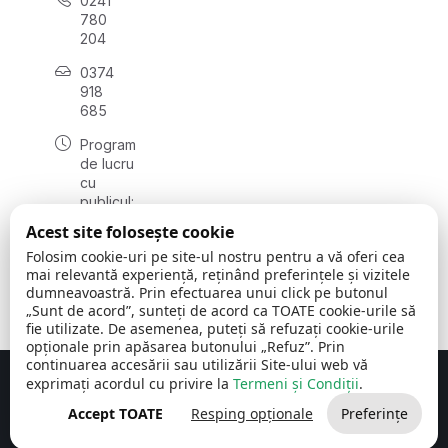
0241
780
204
0374
918
685
Program
de lucru
cu
publicul:
luni - joi
Acest site folosește cookie
08:00 -
Folosim cookie-uri pe site-ul nostru pentru a vă oferi cea
16:30
mai relevantă experiență, reținând preferințele și vizitele
, vineri:
dumneavoastră. Prin efectuarea unui click pe butonul
08:00 -
„Sunt de acord”, sunteți de acord ca TOATE cookie-urile să
14:00
fie utilizate. De asemenea, puteți să refuzați cookie-urile
opționale prin apăsarea butonului „Refuz”. Prin
continuarea accesării sau utilizării Site-ului web vă
exprimați acordul cu privire la
Termeni și Condiții
.
Concept realizat de
Big Media Relații Publice SRL
Accept TOATE
Resping opționale
Preferințe
Comuna Cerchezu
© 2026
Toate drepturile rezervate