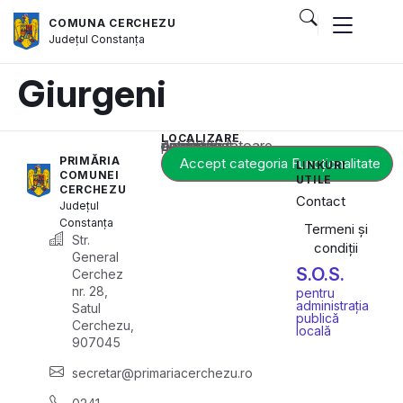
COMUNA CERCHEZU
Județul
Constanța
Giurgeni
LOCALIZARE
Acest conținut este blocat până când acceptați categoria corespunzătoare de cookie-uri.
PRIMĂRIA
Accept categoria Funcționalitate
LINKURI
COMUNEI
UTILE
CERCHEZU
Contact
Județul
Constanța
Termeni și
Str.
condiții
General
S.O.S.
Cerchez
nr. 28,
pentru
administrația
Satul
publică
Cerchezu,
locală
907045
secretar@primariacerchezu.ro