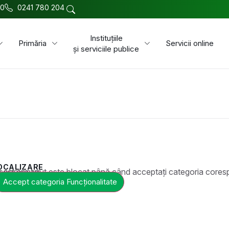
00
0241 780 204
Instituțiile
Primăria
Servicii online
și serviciile publice
OCALIZARE
t este blocat până când acceptați categoria corespunzătoare de cookie-uri.
Accept categoria Funcționalitate