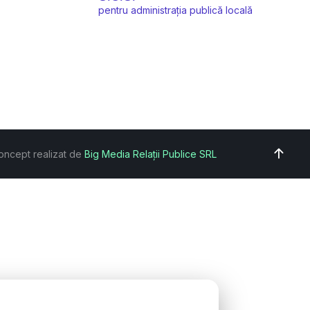
pentru administrația publică locală
oncept realizat de
Big Media Relații Publice SRL