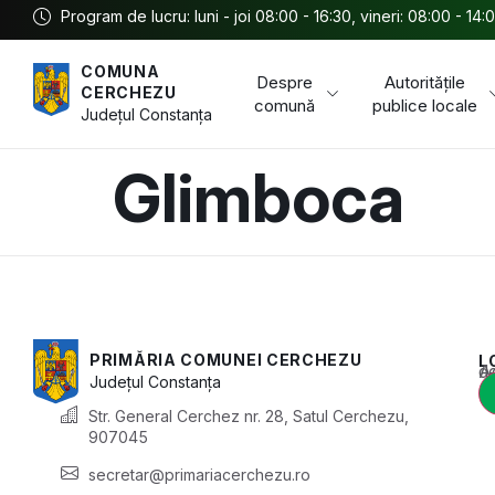
Program de lucru: luni - joi 08:00 - 16:30, vineri: 08:00 - 14:
COMUNA
Despre
Autoritățile
CERCHEZU
comună
publice locale
Județul
Constanța
Glimboca
PRIMĂRIA COMUNEI CERCHEZU
L
Acest conținu
Județul
Constanța
Str. General Cerchez nr. 28, Satul Cerchezu,
907045
secretar@primariacerchezu.ro