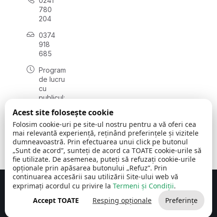
0241
780
204
0374
918
685
Program
de lucru
cu
publicul:
luni - joi
Acest site folosește cookie
08:00 -
Folosim cookie-uri pe site-ul nostru pentru a vă oferi cea
16:30
mai relevantă experiență, reținând preferințele și vizitele
, vineri:
dumneavoastră. Prin efectuarea unui click pe butonul
08:00 -
„Sunt de acord”, sunteți de acord ca TOATE cookie-urile să
14:00
fie utilizate. De asemenea, puteți să refuzați cookie-urile
opționale prin apăsarea butonului „Refuz”. Prin
continuarea accesării sau utilizării Site-ului web vă
exprimați acordul cu privire la
Termeni și Condiții
.
Concept realizat de
Big Media Relații Publice SRL
Accept TOATE
Resping opționale
Preferințe
Comuna Cerchezu
© 2026
Toate drepturile rezervate