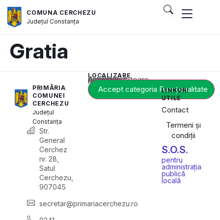
COMUNA CERCHEZU
Județul
Constanța
Gratia
LOCALIZARE
Acest conținut este blocat până când acceptați categoria corespunzătoare de cookie-uri.
PRIMĂRIA
Accept categoria Funcționalitate
LINKURI
COMUNEI
UTILE
CERCHEZU
Contact
Județul
Constanța
Termeni și
Str.
condiții
General
S.O.S.
Cerchez
nr. 28,
pentru
administrația
Satul
publică
Cerchezu,
locală
907045
secretar@primariacerchezu.ro