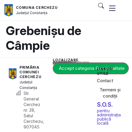
COMUNA CERCHEZU
Județul
Constanța
Grebenișu de
Câmpie
LOCALIZARE
Acest conținut este blocat până când acceptați categoria corespunzătoare de cookie-uri.
PRIMĂRIA
Accept categoria Funcționalitate
LINKURI
COMUNEI
UTILE
CERCHEZU
Contact
Județul
Constanța
Termeni și
Str.
condiții
General
S.O.S.
Cerchez
nr. 28,
pentru
administrația
Satul
publică
Cerchezu,
locală
907045