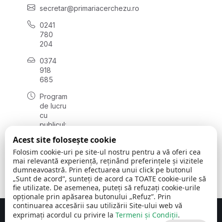
secretar@primariacerchezu.ro
0241
780
204
0374
918
685
Program
de lucru
cu
publicul:
luni - joi
Acest site folosește cookie
08:00 -
Folosim cookie-uri pe site-ul nostru pentru a vă oferi cea
16:30
mai relevantă experiență, reținând preferințele și vizitele
, vineri:
dumneavoastră. Prin efectuarea unui click pe butonul
08:00 -
„Sunt de acord”, sunteți de acord ca TOATE cookie-urile să
14:00
fie utilizate. De asemenea, puteți să refuzați cookie-urile
opționale prin apăsarea butonului „Refuz”. Prin
continuarea accesării sau utilizării Site-ului web vă
exprimați acordul cu privire la
Termeni și Condiții
.
Concept realizat de
Big Media Relații Publice SRL