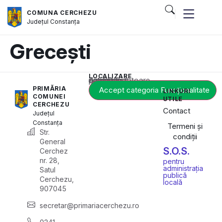
COMUNA CERCHEZU
Județul
Constanța
Grecești
LOCALIZARE
Acest conținut este blocat până când acceptați categoria corespunzătoare de cookie-uri.
PRIMĂRIA
Accept categoria Funcționalitate
LINKURI
COMUNEI
UTILE
CERCHEZU
Contact
Județul
Constanța
Termeni și
Str.
condiții
General
S.O.S.
Cerchez
nr. 28,
pentru
administrația
Satul
publică
Cerchezu,
locală
907045
secretar@primariacerchezu.ro