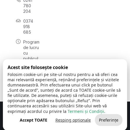
0241
780
204
0374
918
685
Program
de lucru
cu
publicul:
luni - joi
Acest site folosește cookie
08:00 -
Folosim cookie-uri pe site-ul nostru pentru a vă oferi cea
16:30
mai relevantă experiență, reținând preferințele și vizitele
, vineri:
dumneavoastră. Prin efectuarea unui click pe butonul
08:00 -
„Sunt de acord”, sunteți de acord ca TOATE cookie-urile să
14:00
fie utilizate. De asemenea, puteți să refuzați cookie-urile
opționale prin apăsarea butonului „Refuz”. Prin
continuarea accesării sau utilizării Site-ului web vă
exprimați acordul cu privire la
Termeni și Condiții
.
Concept realizat de
Big Media Relații Publice SRL
Accept TOATE
Resping opționale
Preferințe
Comuna Cerchezu
© 2026
Toate drepturile rezervate