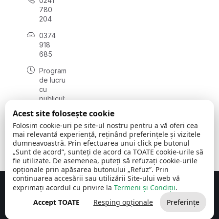
0241
780
204
0374
918
685
Program
de lucru
cu
publicul:
luni - joi
Acest site folosește cookie
08:00 -
Folosim cookie-uri pe site-ul nostru pentru a vă oferi cea
16:30
mai relevantă experiență, reținând preferințele și vizitele
, vineri:
dumneavoastră. Prin efectuarea unui click pe butonul
08:00 -
„Sunt de acord”, sunteți de acord ca TOATE cookie-urile să
14:00
fie utilizate. De asemenea, puteți să refuzați cookie-urile
opționale prin apăsarea butonului „Refuz”. Prin
continuarea accesării sau utilizării Site-ului web vă
exprimați acordul cu privire la
Termeni și Condiții
.
Concept realizat de
Big Media Relații Publice SRL
Accept TOATE
Resping opționale
Preferințe
Comuna Cerchezu
© 2026
Toate drepturile rezervate