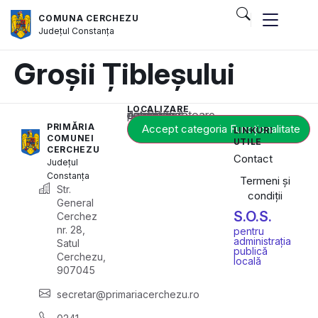
COMUNA CERCHEZU
Județul
Constanța
Groșii Țibleșului
LOCALIZARE
Acest conținut este blocat până când acceptați categoria corespunzătoare de cookie-uri.
PRIMĂRIA
Accept categoria Funcționalitate
LINKURI
COMUNEI
UTILE
CERCHEZU
Contact
Județul
Constanța
Termeni și
Str.
condiții
General
S.O.S.
Cerchez
nr. 28,
pentru
administrația
Satul
publică
Cerchezu,
locală
907045
secretar@primariacerchezu.ro