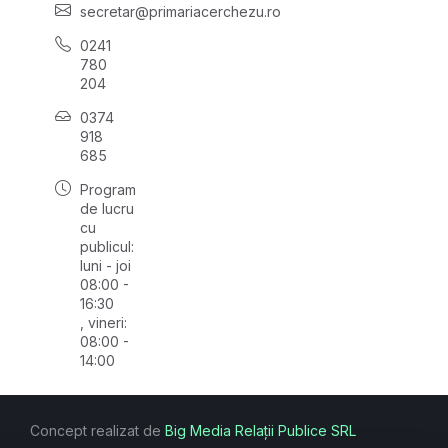
secretar@primariacerchezu.ro
0241
780
204
0374
918
685
Program
de lucru
cu
publicul:
luni - joi
08:00 -
16:30
, vineri:
08:00 -
14:00
Concept realizat de
Big Media Relații Publice SRL