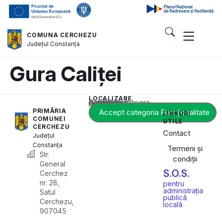
COMUNA CERCHEZU
Județul
Constanța
Gura Caliței
LOCALIZARE
Acest conținut este blocat până când acceptați categoria corespunzătoare de cookie-uri.
PRIMĂRIA
Accept categoria Funcționalitate
LINKURI
COMUNEI
UTILE
CERCHEZU
Contact
Județul
Constanța
Termeni și
Str.
condiții
General
S.O.S.
Cerchez
nr. 28,
pentru
administrația
Satul
publică
Cerchezu,
locală
907045