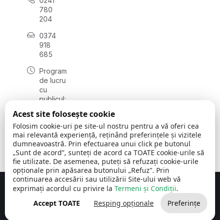
0241
780
204
0374
918
685
Program
de lucru
cu
publicul:
luni - joi
Acest site folosește cookie
08:00 -
Folosim cookie-uri pe site-ul nostru pentru a vă oferi cea
16:30
mai relevantă experiență, reținând preferințele și vizitele
, vineri:
dumneavoastră. Prin efectuarea unui click pe butonul
08:00 -
„Sunt de acord”, sunteți de acord ca TOATE cookie-urile să
14:00
fie utilizate. De asemenea, puteți să refuzați cookie-urile
opționale prin apăsarea butonului „Refuz”. Prin
continuarea accesării sau utilizării Site-ului web vă
exprimați acordul cu privire la
Termeni și Condiții
.
Concept realizat de
Big Media Relații Publice SRL
Accept TOATE
Resping opționale
Preferințe
Comuna Cerchezu
© 2026
Toate drepturile rezervate