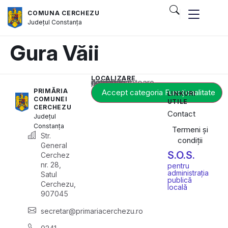
COMUNA CERCHEZU
Județul
Constanța
Gura Văii
LOCALIZARE
Acest conținut este blocat până când acceptați categoria corespunzătoare de cookie-uri.
PRIMĂRIA
Accept categoria Funcționalitate
LINKURI
COMUNEI
UTILE
CERCHEZU
Contact
Județul
Constanța
Termeni și
Str.
condiții
General
S.O.S.
Cerchez
nr. 28,
pentru
administrația
Satul
publică
Cerchezu,
locală
907045
secretar@primariacerchezu.ro