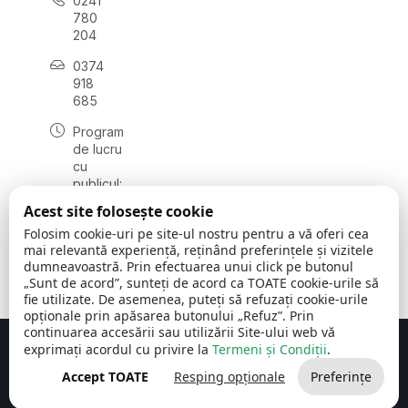
0241
780
204
0374
918
685
Program
de lucru
cu
publicul:
luni - joi
Acest site folosește cookie
08:00 -
Folosim cookie-uri pe site-ul nostru pentru a vă oferi cea
16:30
mai relevantă experiență, reținând preferințele și vizitele
, vineri:
dumneavoastră. Prin efectuarea unui click pe butonul
08:00 -
„Sunt de acord”, sunteți de acord ca TOATE cookie-urile să
14:00
fie utilizate. De asemenea, puteți să refuzați cookie-urile
opționale prin apăsarea butonului „Refuz”. Prin
continuarea accesării sau utilizării Site-ului web vă
exprimați acordul cu privire la
Termeni și Condiții
.
Concept realizat de
Big Media Relații Publice SRL
Accept TOATE
Resping opționale
Preferințe
Comuna Cerchezu
© 2026
Toate drepturile rezervate