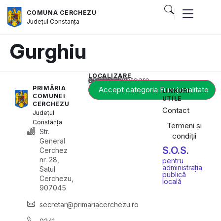
COMUNA CERCHEZU
Județul
Constanța
Gurghiu
LOCALIZARE
Acest conținut este blocat până când acceptați categoria corespunzătoare de cookie-uri.
PRIMĂRIA
Accept categoria Funcționalitate
LINKURI
COMUNEI
UTILE
CERCHEZU
Contact
Județul
Constanța
Termeni și
Str.
condiții
General
S.O.S.
Cerchez
nr. 28,
pentru
administrația
Satul
publică
Cerchezu,
locală
907045
secretar@primariacerchezu.ro