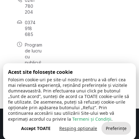
0241
780
204
0374
918
685
Program
de lucru
cu
publicul:
luni - joi
Acest site folosește cookie
08:00 -
Folosim cookie-uri pe site-ul nostru pentru a vă oferi cea
16:30
mai relevantă experiență, reținând preferințele și vizitele
, vineri:
dumneavoastră. Prin efectuarea unui click pe butonul
08:00 -
„Sunt de acord”, sunteți de acord ca TOATE cookie-urile să
14:00
fie utilizate. De asemenea, puteți să refuzați cookie-urile
opționale prin apăsarea butonului „Refuz”. Prin
continuarea accesării sau utilizării Site-ului web vă
exprimați acordul cu privire la
Termeni și Condiții
.
Concept realizat de
Big Media Relații Publice SRL
Accept TOATE
Resping opționale
Preferințe
Comuna Cerchezu
© 2026
Toate drepturile rezervate