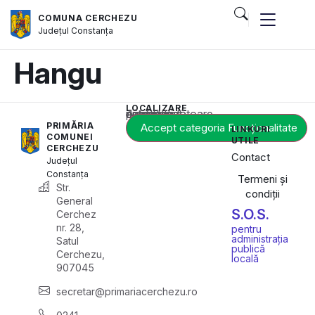
COMUNA CERCHEZU
Județul
Constanța
Hangu
LOCALIZARE
Acest conținut este blocat până când acceptați categoria corespunzătoare de cookie-uri.
PRIMĂRIA
Accept categoria Funcționalitate
LINKURI
COMUNEI
UTILE
CERCHEZU
Contact
Județul
Constanța
Termeni și
Str.
condiții
General
S.O.S.
Cerchez
nr. 28,
pentru
administrația
Satul
publică
Cerchezu,
locală
907045
secretar@primariacerchezu.ro