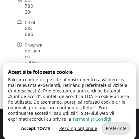
0241
780
204
0374
918
685
Program
de lucru
cu
publicul:
luni - joi
Acest site folosește cookie
08:00 -
Folosim cookie-uri pe site-ul nostru pentru a vă oferi cea
16:30
mai relevantă experiență, reținând preferințele și vizitele
, vineri:
dumneavoastră. Prin efectuarea unui click pe butonul
08:00 -
„Sunt de acord”, sunteți de acord ca TOATE cookie-urile să
14:00
fie utilizate. De asemenea, puteți să refuzați cookie-urile
opționale prin apăsarea butonului „Refuz”. Prin
continuarea accesării sau utilizării Site-ului web vă
exprimați acordul cu privire la
Termeni și Condiții
.
Concept realizat de
Big Media Relații Publice SRL
Accept TOATE
Resping opționale
Preferințe
Comuna Cerchezu
© 2026
Toate drepturile rezervate