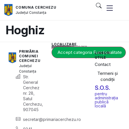
COMUNA CERCHEZU
Județul
Constanța
Hoghiz
LOCALIZARE
Acest conținut este blocat până când acceptați categoria corespunzătoare de cookie-uri.
PRIMĂRIA
Accept categoria Funcționalitate
LINKURI
COMUNEI
UTILE
CERCHEZU
Contact
Județul
Constanța
Termeni și
Str.
condiții
General
S.O.S.
Cerchez
nr. 28,
pentru
administrația
Satul
publică
Cerchezu,
locală
907045
secretar@primariacerchezu.ro