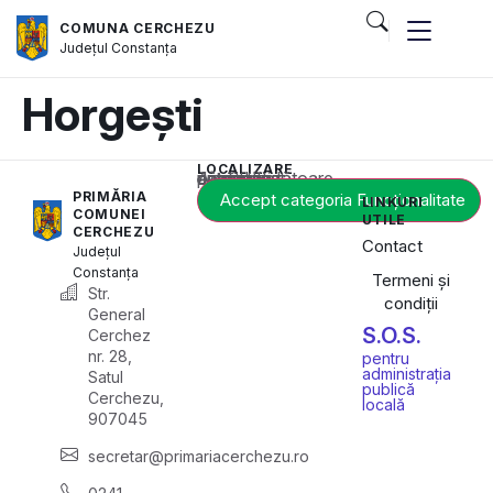
COMUNA CERCHEZU
Județul
Constanța
Horgești
LOCALIZARE
Acest conținut este blocat până când acceptați categoria corespunzătoare de cookie-uri.
PRIMĂRIA
Accept categoria Funcționalitate
LINKURI
COMUNEI
UTILE
CERCHEZU
Contact
Județul
Constanța
Termeni și
Str.
condiții
General
S.O.S.
Cerchez
nr. 28,
pentru
administrația
Satul
publică
Cerchezu,
locală
907045
secretar@primariacerchezu.ro