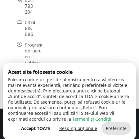
0241
780
204
0374
918
685
Program
de lucru
cu
publicul:
luni - joi
Acest site folosește cookie
08:00 -
Folosim cookie-uri pe site-ul nostru pentru a vă oferi cea
16:30
mai relevantă experiență, reținând preferințele și vizitele
, vineri:
dumneavoastră. Prin efectuarea unui click pe butonul
08:00 -
„Sunt de acord”, sunteți de acord ca TOATE cookie-urile să
14:00
fie utilizate. De asemenea, puteți să refuzați cookie-urile
opționale prin apăsarea butonului „Refuz”. Prin
continuarea accesării sau utilizării Site-ului web vă
exprimați acordul cu privire la
Termeni și Condiții
.
Concept realizat de
Big Media Relații Publice SRL
Accept TOATE
Resping opționale
Preferințe
Comuna Cerchezu
© 2026
Toate drepturile rezervate