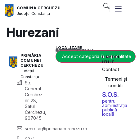
COMUNA CERCHEZU
Județul
Constanța
Hurezani
LOCALIZARE
Acest conținut este blocat până când acceptați categoria corespunzătoare de cookie-uri.
PRIMĂRIA
Accept categoria Funcționalitate
LINKURI
COMUNEI
UTILE
CERCHEZU
Contact
Județul
Constanța
Termeni și
Str.
condiții
General
S.O.S.
Cerchez
nr. 28,
pentru
administrația
Satul
publică
Cerchezu,
locală
907045
secretar@primariacerchezu.ro