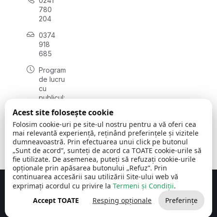
0241
780
204
0374
918
685
Program
de lucru
cu
publicul:
luni - joi
Acest site folosește cookie
08:00 -
Folosim cookie-uri pe site-ul nostru pentru a vă oferi cea
16:30
mai relevantă experiență, reținând preferințele și vizitele
, vineri:
dumneavoastră. Prin efectuarea unui click pe butonul
08:00 -
„Sunt de acord”, sunteți de acord ca TOATE cookie-urile să
14:00
fie utilizate. De asemenea, puteți să refuzați cookie-urile
opționale prin apăsarea butonului „Refuz”. Prin
continuarea accesării sau utilizării Site-ului web vă
exprimați acordul cu privire la
Termeni și Condiții
.
Concept realizat de
Big Media Relații Publice SRL
Accept TOATE
Resping opționale
Preferințe
Comuna Cerchezu
© 2026
Toate drepturile rezervate