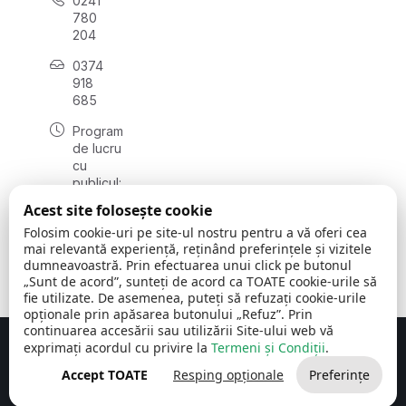
0241
780
204
0374
918
685
Program
de lucru
cu
publicul:
luni - joi
Acest site folosește cookie
08:00 -
Folosim cookie-uri pe site-ul nostru pentru a vă oferi cea
16:30
mai relevantă experiență, reținând preferințele și vizitele
, vineri:
dumneavoastră. Prin efectuarea unui click pe butonul
08:00 -
„Sunt de acord”, sunteți de acord ca TOATE cookie-urile să
14:00
fie utilizate. De asemenea, puteți să refuzați cookie-urile
opționale prin apăsarea butonului „Refuz”. Prin
continuarea accesării sau utilizării Site-ului web vă
exprimați acordul cu privire la
Termeni și Condiții
.
Concept realizat de
Big Media Relații Publice SRL
Accept TOATE
Resping opționale
Preferințe
Comuna Cerchezu
© 2026
Toate drepturile rezervate