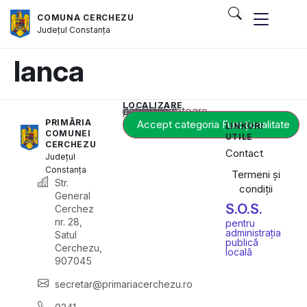
COMUNA CERCHEZU
Județul
Constanța
Ianca
LOCALIZARE
Acest conținut este blocat până când acceptați categoria corespunzătoare de cookie-uri.
PRIMĂRIA
Accept categoria Funcționalitate
LINKURI
COMUNEI
UTILE
CERCHEZU
Contact
Județul
Constanța
Termeni și
Str.
condiții
General
S.O.S.
Cerchez
nr. 28,
pentru
administrația
Satul
publică
Cerchezu,
locală
907045
secretar@primariacerchezu.ro