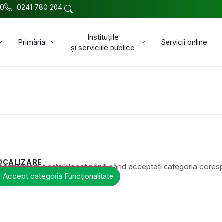
00
0241 780 204
Instituțiile
Primăria
Servicii online
și serviciile publice
OCALIZARE
t este blocat până când acceptați categoria corespunzătoare de cookie-uri.
Accept categoria Funcționalitate