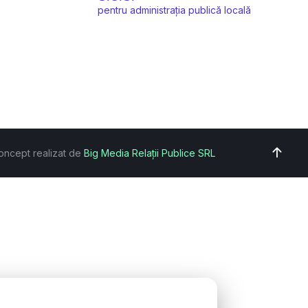
pentru administrația publică locală
oncept realizat de
Big Media Relații Publice SRL