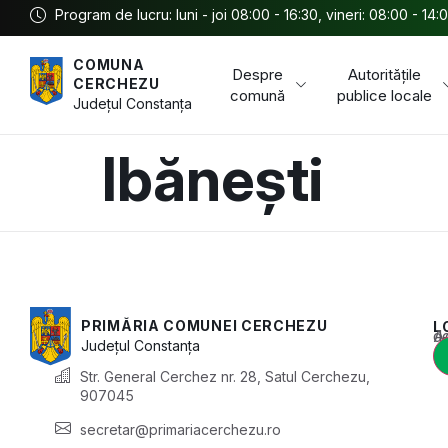
Program de lucru: luni - joi 08:00 - 16:30, vineri: 08:00 - 14:
COMUNA
Despre
Autoritățile
CERCHEZU
comună
publice locale
Județul
Constanța
Ibănești
PRIMĂRIA COMUNEI CERCHEZU
L
Acest conținu
Județul
Constanța
Str. General Cerchez nr. 28, Satul Cerchezu,
907045
secretar@primariacerchezu.ro