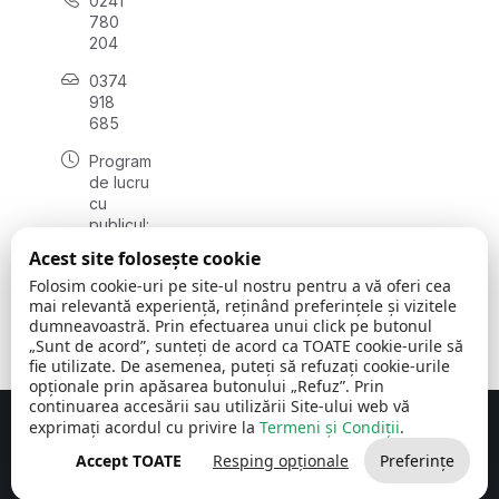
0241
780
204
0374
918
685
Program
de lucru
cu
publicul:
luni - joi
Acest site folosește cookie
08:00 -
Folosim cookie-uri pe site-ul nostru pentru a vă oferi cea
16:30
mai relevantă experiență, reținând preferințele și vizitele
, vineri:
dumneavoastră. Prin efectuarea unui click pe butonul
08:00 -
„Sunt de acord”, sunteți de acord ca TOATE cookie-urile să
14:00
fie utilizate. De asemenea, puteți să refuzați cookie-urile
opționale prin apăsarea butonului „Refuz”. Prin
continuarea accesării sau utilizării Site-ului web vă
exprimați acordul cu privire la
Termeni și Condiții
.
Concept realizat de
Big Media Relații Publice SRL
Accept TOATE
Resping opționale
Preferințe
Comuna Cerchezu
© 2026
Toate drepturile rezervate