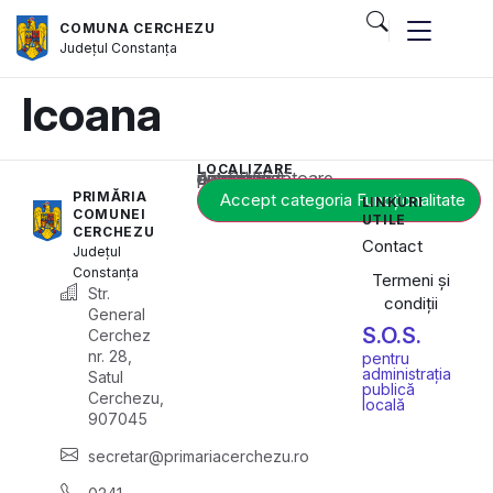
COMUNA CERCHEZU
Județul
Constanța
Icoana
LOCALIZARE
Acest conținut este blocat până când acceptați categoria corespunzătoare de cookie-uri.
PRIMĂRIA
Accept categoria Funcționalitate
LINKURI
COMUNEI
UTILE
CERCHEZU
Contact
Județul
Constanța
Termeni și
Str.
condiții
General
S.O.S.
Cerchez
nr. 28,
pentru
administrația
Satul
publică
Cerchezu,
locală
907045
secretar@primariacerchezu.ro