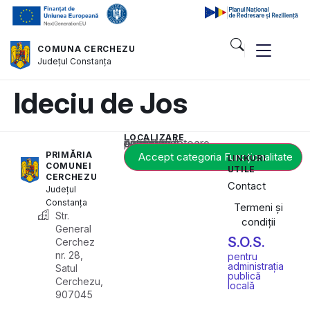
COMUNA CERCHEZU
Județul
Constanța
Ideciu de Jos
LOCALIZARE
Acest conținut este blocat până când acceptați categoria corespunzătoare de cookie-uri.
PRIMĂRIA
Accept categoria Funcționalitate
LINKURI
COMUNEI
UTILE
CERCHEZU
Contact
Județul
Constanța
Termeni și
Str.
condiții
General
S.O.S.
Cerchez
nr. 28,
pentru
administrația
Satul
publică
Cerchezu,
locală
907045