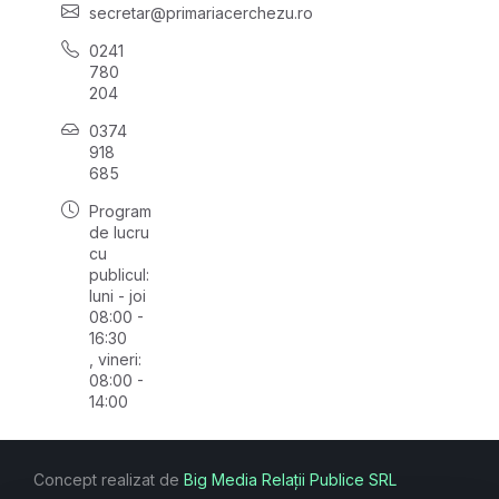
secretar@primariacerchezu.ro
0241
780
204
0374
918
685
Program
de lucru
cu
publicul:
luni - joi
08:00 -
16:30
, vineri:
08:00 -
14:00
Concept realizat de
Big Media Relații Publice SRL